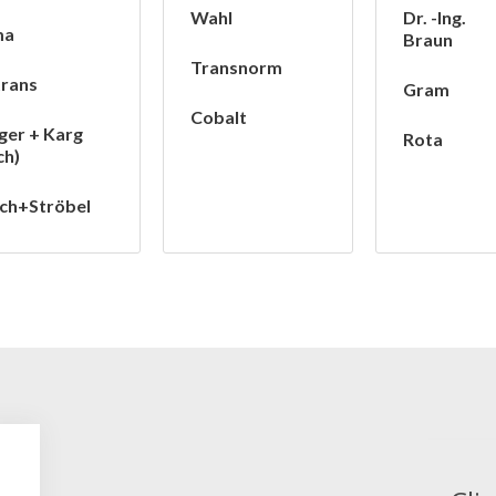
Wahl
Dr. -Ing.
ma
Braun
Transnorm
trans
Gram
Cobalt
ger + Karg
Rota
ch)
ch+Ströbel