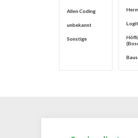
Her
Allen Coding
Logi
unbekannt
Höfli
Sonstige
(Bos
Baus