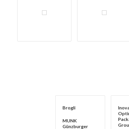
Brogli
Inov
Opt
Pack
MUNK
Grou
Günzburger