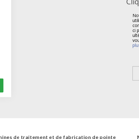
Cli
Not
uti
com
ci 
ult
vou
plu
ines de traitement et de fabrication de pointe