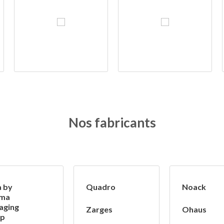
Nos fabricants
a by
Quadro
Noack
ima
aging
Zarges
Ohaus
p