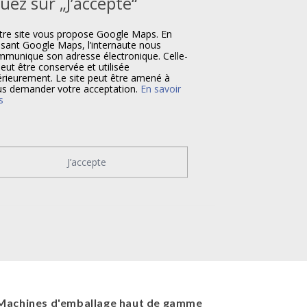
quez sur „J’accepte“
re site vous propose Google Maps. En
lisant Google Maps, l’internaute nous
munique son adresse électronique. Celle-
peut être conservée et utilisée
érieurement. Le site peut être amené à
s demander votre acceptation.
En savoir
s
J’accepte
Machines d'emballage haut de gamme