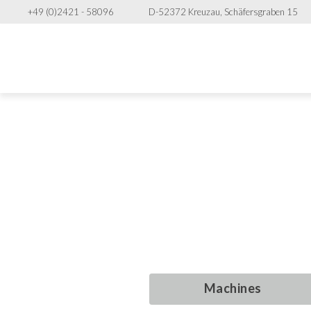
+49 (0)2421 - 58096
D-52372 Kreuzau, Schäfersgraben 15
Machine
Machine
Machine
Machine
conditionnem
conditionnem
conditionnem
conditionnem
Machines
Machines
Machines
Machines