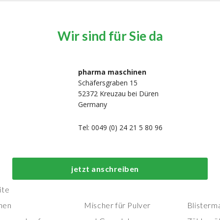
Wir sind für Sie da
pharma maschinen
Schäfersgraben 15
52372 Kreuzau bei Düren
Germany
Tel: 0049 (0) 24 21 5 80 96
Top-Prozess- und
Top-
jetzt anschreiben
Herstellungsmaschinen
Verpackungs
ite
nen
Mischer für Pulver
Blisterm