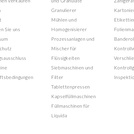
nen verkaufen
und Granulate
Zählgerä
n
Granulierer
Kartonie
t
Mühlen und
Etiketti
en Sie uns
Homogenisierer
Folienma
sum
Prozessanlagen und
Banderol
chutz
Mischer für
Kontroll
gsausschluss
Flüssigkeiten
Verschli
eine
Siebmaschinen und
Kontroll
ftsbedingungen
Filter
Inspekti
Tablettenpressen
Kapselfüllmaschinen
Füllmaschinen für
Liquida