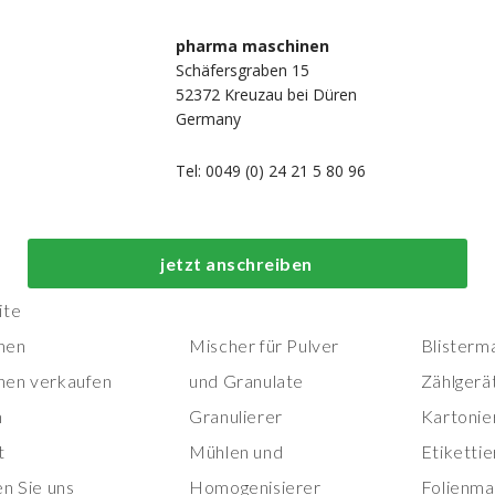
pharma maschinen
Schäfersgraben 15
52372 Kreuzau bei Düren
Germany
Tel: 0049 (0) 24 21 5 80 96
Top-Prozess- und
Top-
jetzt anschreiben
Herstellungsmaschinen
Verpackungs
ite
nen
Mischer für Pulver
Blisterm
nen verkaufen
und Granulate
Zählgerä
n
Granulierer
Kartonie
t
Mühlen und
Etiketti
en Sie uns
Homogenisierer
Folienma