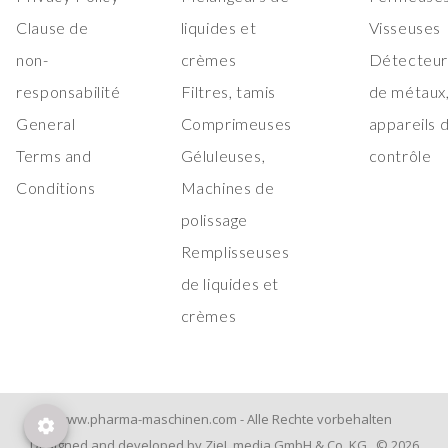
Clause de
liquides et
Visseuses
non-
crèmes
Détecteur
responsabilité
Filtres, tamis
de métaux
General
Comprimeuses
appareils 
Terms and
Géluleuses,
contrôle
Conditions
Machines de
polissage
Remplisseuses
de liquides et
crèmes
www.pharma-maschinen.com - Alle Rechte vorbehalten
Designed and developed by ZieL.media GmbH & Co. KG © 2026