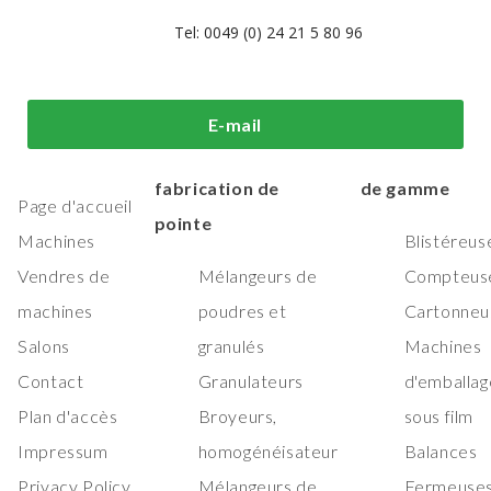
Tel: 0049 (0) 24 21 5 80 96
i sommes-
Machines de
Machines
E-mail
us?
traitement et de
d'emballage h
fabrication de
de gamme
Page d'accueil
pointe
Machines
Blistéreus
Vendres de
Mélangeurs de
Compteus
machines
poudres et
Cartonneu
Salons
granulés
Machines
Contact
Granulateurs
d'emballag
Plan d'accès
Broyeurs,
sous film
Impressum
homogénéisateur
Balances
Privacy Policy
Mélangeurs de
Fermeuses