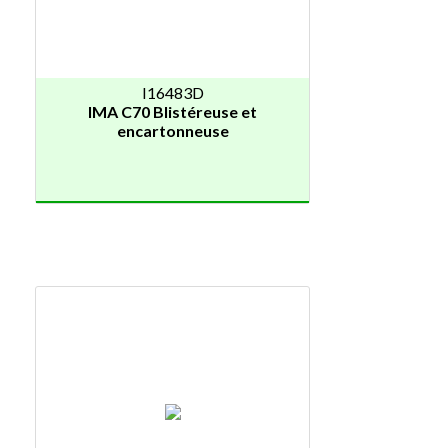
I16483D
IMA C70 Blistéreuse et
encartonneuse