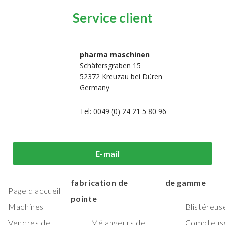
Service client
pharma maschinen
Schäfersgraben 15
52372 Kreuzau bei Düren
Germany
Tel: 0049 (0) 24 21 5 80 96
i sommes-
Machines de
Machines
E-mail
us?
traitement et de
d'emballage h
fabrication de
de gamme
Page d'accueil
pointe
Machines
Blistéreus
Vendres de
Mélangeurs de
Compteus