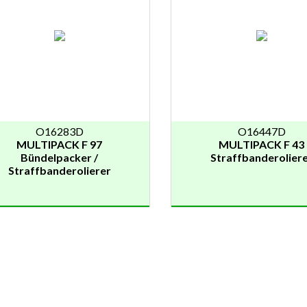
O16283D
O16447D
MULTIPACK F 97
MULTIPACK F 43
Bündelpacker /
Straffbanderolier
Straffbanderolierer