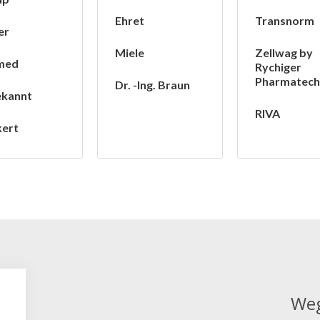
Ehret
Transnorm
er
Miele
Zellwag by
med
Rychiger
Pharmatech
Dr. -Ing. Braun
ekannt
RIVA
ert
Weg