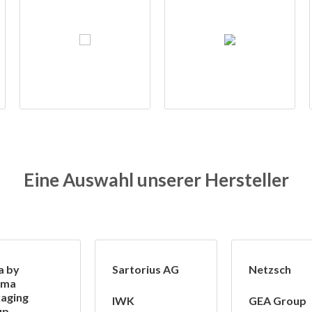
Eine Auswahl unserer Hersteller
a by
Sartorius AG
Netzsch
ima
aging
IWK
GEA Group
up