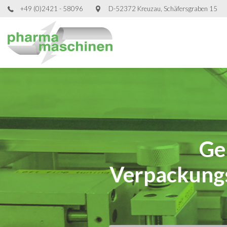
+49 (0)2421 - 58096
D-52372 Kreuzau, Schäfersgraben 15
Ge
Ge
Ge
Ge
Verpackungs
Verpackungs
Verpackungs
Verpackungs