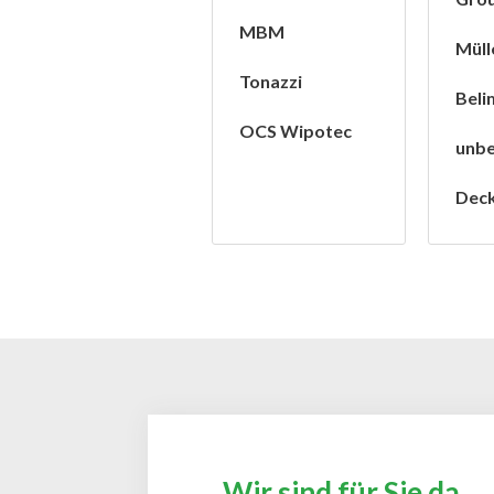
MBM
Müll
Tonazzi
Beli
OCS Wipotec
unb
Deck
Wir sind für Sie da