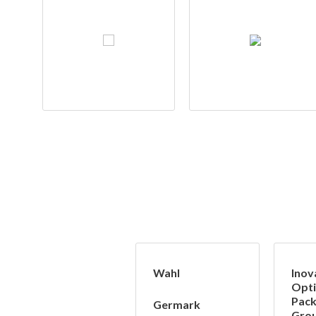
Wahl
Inov
Opt
Pack
Germark
Gro