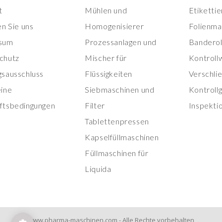
t
Mühlen und
Etiketti
en Sie uns
Homogenisierer
Folienma
sum
Prozessanlagen und
Banderol
chutz
Mischer für
Kontroll
gsausschluss
Flüssigkeiten
Verschli
eine
Siebmaschinen und
Kontroll
ftsbedingungen
Filter
Inspekti
Tablettenpressen
Kapselfüllmaschinen
Füllmaschinen für
Liquida
www.pharma-maschinen.com - Alle Rechte vorbehalten