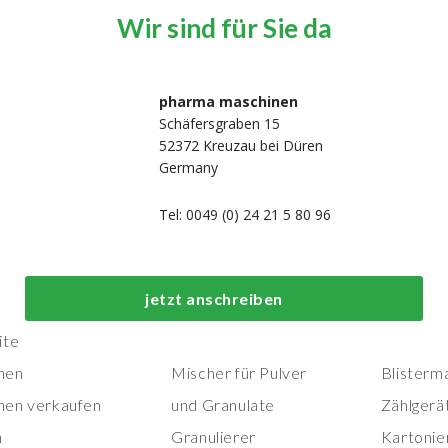
Wir sind für Sie da
pharma maschinen
Schäfersgraben 15
52372 Kreuzau bei Düren
Germany
Tel: 0049 (0) 24 21 5 80 96
Top-Prozess- und
Top-
jetzt anschreiben
Herstellungsmaschinen
Verpackungs
ite
nen
Mischer für Pulver
Blisterm
nen verkaufen
und Granulate
Zählgerä
n
Granulierer
Kartonie