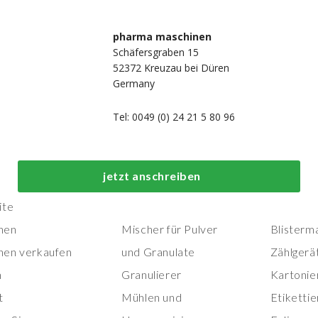
pharma maschinen
Schäfersgraben 15
52372 Kreuzau bei Düren
Germany
Tel: 0049 (0) 24 21 5 80 96
Top-Prozess- und
Top-
jetzt anschreiben
Herstellungsmaschinen
Verpackungs
ite
nen
Mischer für Pulver
Blisterm
nen verkaufen
und Granulate
Zählgerä
n
Granulierer
Kartonie
t
Mühlen und
Etiketti