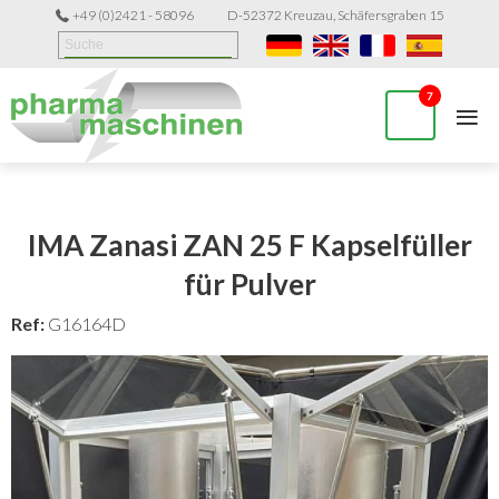
+49 (0)2421 - 58096
D-52372 Kreuzau, Schäfersgraben 15
≡
7
IMA Zanasi ZAN 25 F Kapselfüller
für Pulver
Ref:
G16164D