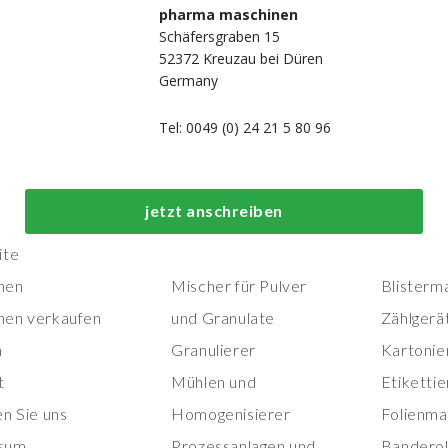
pharma maschinen
Schäfersgraben 15
52372 Kreuzau bei Düren
Germany
Tel: 0049 (0) 24 21 5 80 96
Top-Prozess- und
Top-
jetzt anschreiben
Herstellungsmaschinen
Verpackungs
ite
nen
Mischer für Pulver
Blisterm
nen verkaufen
und Granulate
Zählgerä
n
Granulierer
Kartonie
t
Mühlen und
Etiketti
en Sie uns
Homogenisierer
Folienma
sum
Prozessanlagen und
Banderol