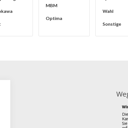
MBM
okawa
Wahl
Optima
t
Sonstige
Weg
Wi
Di
Kar
Sie
er