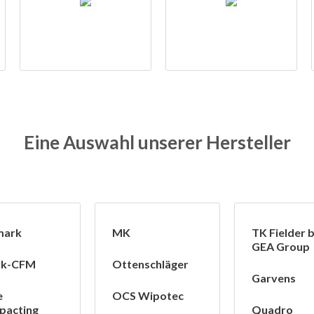
Eine Auswahl unserer Hersteller
mark
MK
TK Fielder 
GEA Group
isk-CFM
Ottenschläger
Garvens
e
OCS Wipotec
pacting
Quadro