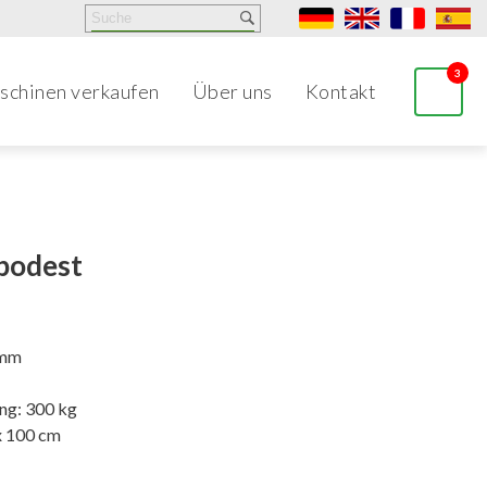
3
schinen verkaufen
Über uns
Kontakt
podest
 mm
ng: 300 kg
x 100 cm