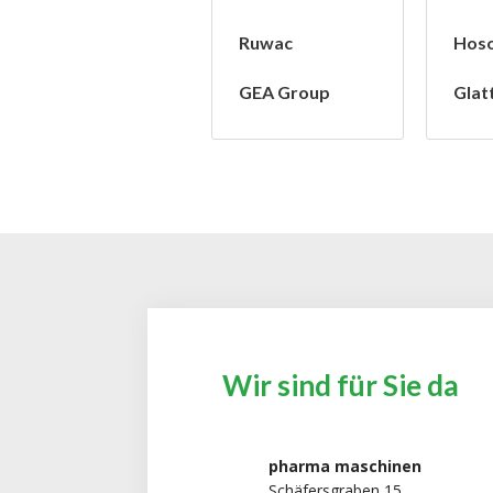
Ruwac
Hos
GEA Group
Glat
Wir sind für Sie da
pharma maschinen
Schäfersgraben 15