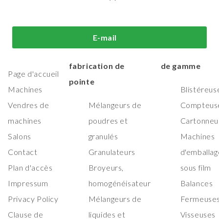
i sommes-
Machines de
Machines
E-mail
us?
traitement et de
d'emballage h
fabrication de
de gamme
Page d'accueil
pointe
Machines
Blistéreus
Vendres de
Mélangeurs de
Compteus
machines
poudres et
Cartonneu
Salons
granulés
Machines
Contact
Granulateurs
d'emballag
Plan d'accès
Broyeurs,
sous film
Impressum
homogénéisateur
Balances
Privacy Policy
Mélangeurs de
Fermeuses
Clause de
liquides et
Visseuses