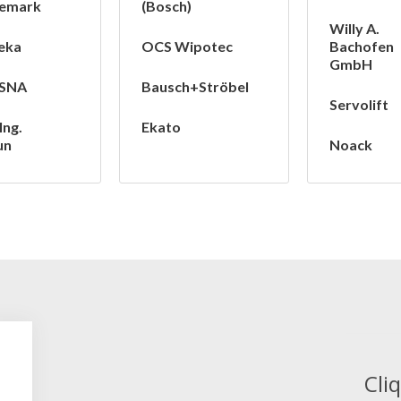
emark
(Bosch)
Willy A.
eka
OCS Wipotec
Bachofen
GmbH
SNA
Bausch+Ströbel
Servolift
Ing.
Ekato
un
Noack
Cli