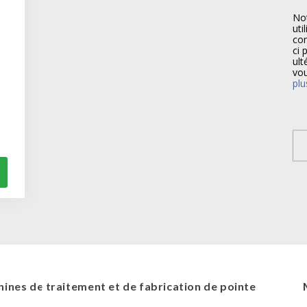
Not
uti
com
ci 
ult
vou
plu
ines de traitement et de fabrication de pointe