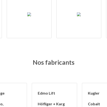
Nos fabricants
ige
Edmo Lift
Kugler
o,
Höfliger + Karg
Cobalt