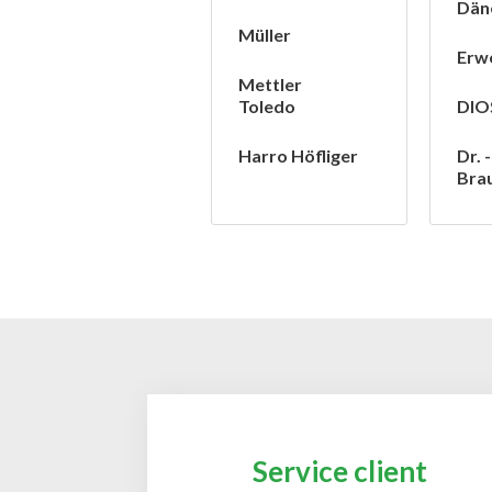
Dän
Müller
Erw
Mettler
Toledo
DIO
Harro Höfliger
Dr. -
Bra
Service client