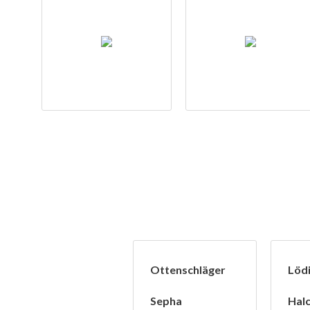
Ottenschläger
Löd
Sepha
Halc